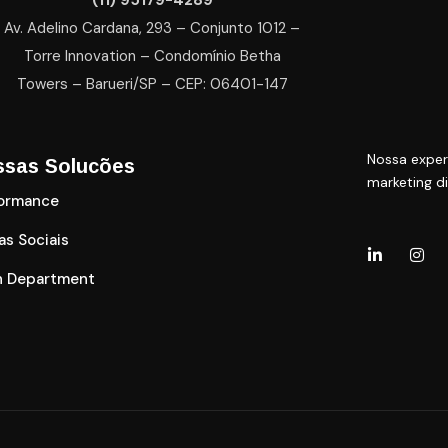
(11) 95179-4289
Av. Adelino Cardana, 293 – Conjunto 1012 –
Torre Innovation – Condomínio Betha
Towers – Barueri/SP – CEP: 06401-147
Nossa exper
ssas Solucões
marketing di
formance
as Sociais
h Department