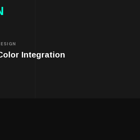
N
DESIGN
Color Integration