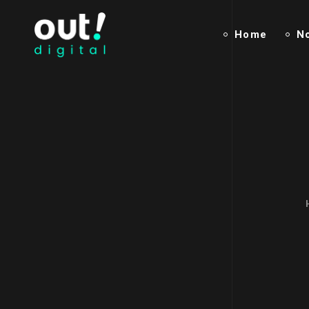
Home
N